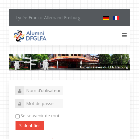
Lycée Franco-Allemand Freiburg
Se souvenir de moi
S'identifier