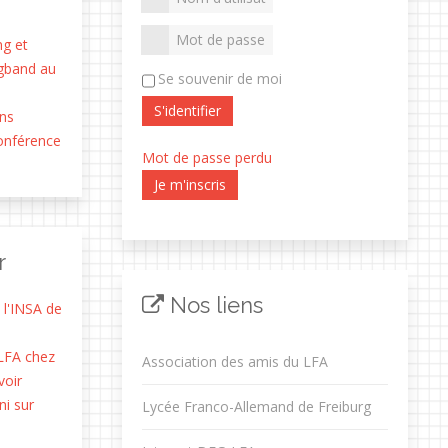
ng et
gband au
Se souvenir de moi
S'identifier
ens
conférence
Mot de passe perdu
Je m'inscris
r
Nos liens
 l'INSA de
LFA chez
Association des amis du LFA
oir
i sur
Lycée Franco-Allemand de Freiburg