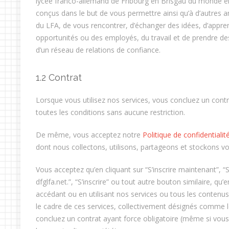
lycée franco-allemand de Fribourg en Brisgau du monde en
conçus dans le but de vous permettre ainsi qu’à d’autres a
du LFA, de vous rencontrer, d’échanger des idées, d’appre
opportunités ou des employés, du travail et de prendre de
d’un réseau de relations de confiance.
1.2 Contrat
Lorsque vous utilisez nos services, vous concluez un cont
toutes les conditions sans aucune restriction.
De même, vous acceptez notre
Politique de confidentialit
dont nous collectons, utilisons, partageons et stockons v
Vous acceptez qu’en cliquant sur “S’inscrire maintenant”, “S
dfglfa.net.”, “S’inscrire” ou tout autre bouton similaire, qu’
accédant ou en utilisant nos services ou tous les contenu
le cadre de ces services, collectivement désignés comme l
concluez un contrat ayant force obligatoire (même si vous 