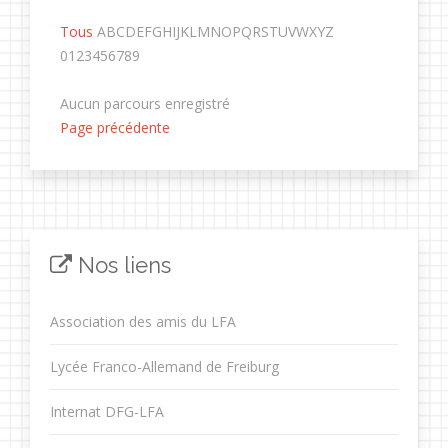
Tous
A
B
C
D
E
F
G
H
I
J
K
L
M
N
O
P
Q
R
S
T
U
V
W
X
Y
Z
0
1
2
3
4
5
6
7
8
9
Aucun parcours enregistré
Page précédente
Nos liens
Association des amis du LFA
Lycée Franco-Allemand de Freiburg
Internat DFG-LFA